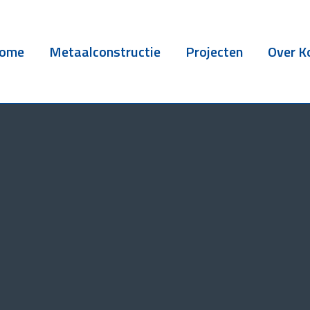
ome
Metaalconstructie
Projecten
Over K